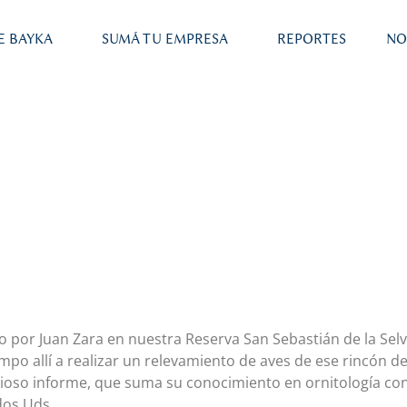
E BAYKA
SUMÁ TU EMPRESA
REPORTES
NO
por Juan Zara en nuestra Reserva San Sebastián de la Selva
mpo allí a realizar un relevamiento de aves de ese rincón d
lioso informe, que suma su conocimiento en ornitología co
dos Uds.