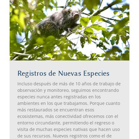
Registros de Nuevas Especies
Incluso después de más de 10 años de trabajo de
observación y monitoreo, seguimos encontrando
especies nunca antes registradas en los
ambientes en los que trabajamos. Porque c
uanto
más restaurados se encuentran esos
ecosistemas, más conectividad ofrecemos con el
entorno circundante, permitiendo el regreso o
visita de muchas especies nativas que hacen uso
de sus recursos.
Nuevos registros como el de