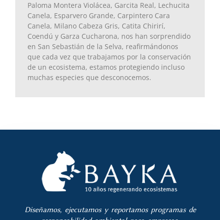
Paloma Montera Violácea, Garcita Real, Lechucita
Canela, Esparvero Grande, Carpintero Cara
Canela, Milano Cabeza Gris, Catita Chirirí,
Coendú y Garza Cucharona, nos han sorprendido
en San Sebastián de la Selva, reafirmándonos
que cada vez que trabajamos por la conservación
de un ecosistema, estamos protegiendo incluso
muchas especies que desconocemos.
Diseñamos, ejecutamos y reportamos programas de