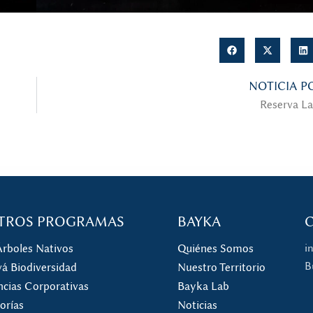
NOTICIA P
Reserva La
TROS PROGRAMAS
BAYKA
Árboles Nativos
Quiénes Somos
i
B
á Biodiversidad
Nuestro Territorio
ncias Corporativas
Bayka Lab
orías
Noticias