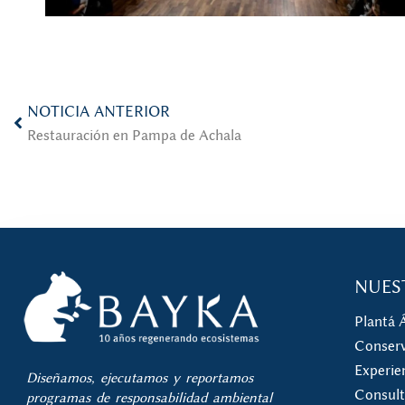
NOTICIA ANTERIOR
Restauración en Pampa de Achala
NUES
Plantá 
Conserv
Experie
Diseñamos, ejecutamos y reportamos
Consult
programas de responsabilidad ambiental