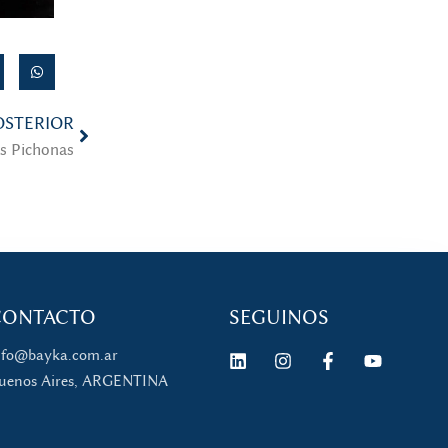
OSTERIOR
s Pichonas
CONTACTO
SEGUINOS
nfo@bayka.com.ar
uenos Aires, ARGENTINA