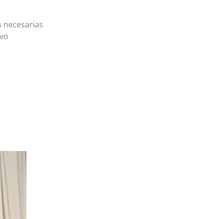
s necesarias
evo